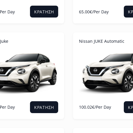
/Per Day
65.00
€
/Per Day
ΚΡΆΤΗΣΗ
Κ
Juke
Nissan JUKE Automatic
/Per Day
100.02
€
/Per Day
ΚΡΆΤΗΣΗ
Κ