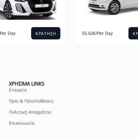
/Per Day
55.02
€
/Per Day
ΚΡΆΤΗΣΗ
Κ
ΧΡΗΣΙΜΑ LINKS
Εταιρεία
Όροι & Προϋποθέσεις
Πολιτική Απορρήτου
Επικοινωνία