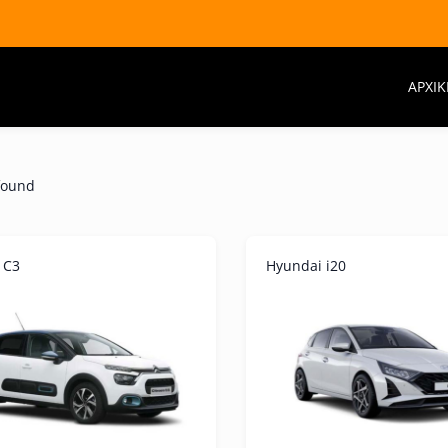
ΑΡΧΙΚ
found
 C3
Hyundai i20