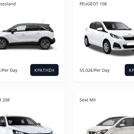
rossland
PEUGEOT 108
€
/Per Day
55.02
€
/Per Day
ΚΡΆΤΗΣΗ
Κ
t 208
Seat MII