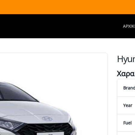
ΑΡΧΙΚ
Hyun
Χαρα
Bran
Year
Fuel