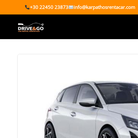
+30 22450 23873
info@karpathosrentacar.com