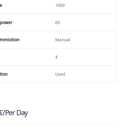
e
1000
epower
65
mmisition
Manual
4
tion
Used
€
/Per Day