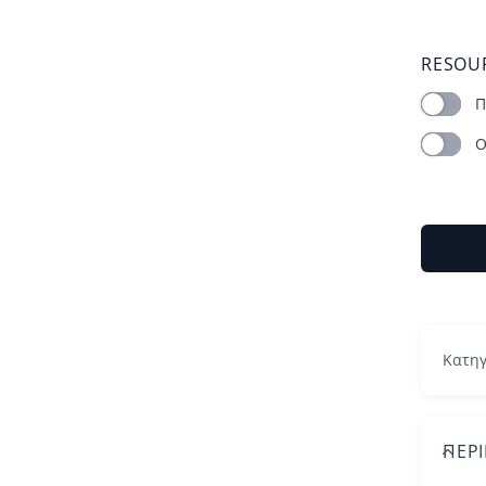
RESOU
Π
Ο
Κατηγ
ΠΕΡ