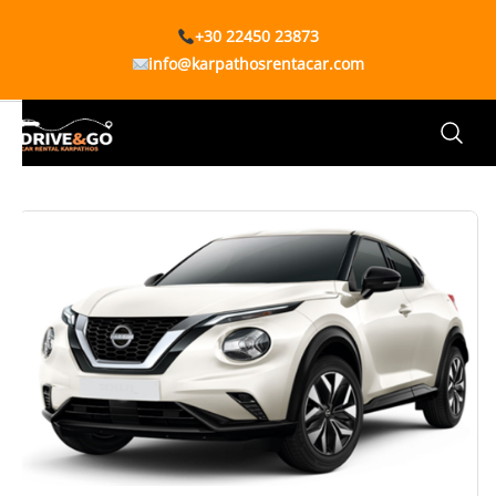
+30 22450 23873
info@karpathosrentacar.com